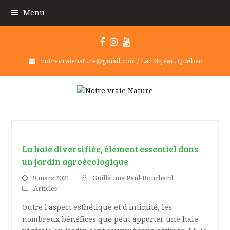
Menu
Facebook
Instagram
Youtube
notrevraienature@gmail.com / Lac St-Jean, Québec
La haie diversifiée, élément essentiel dans
un jardin agroécologique
9 mars 2021
Guillaume Paul-Bouchard
Articles
Outre l'aspect esthétique et d'intimité, les
nombreux bénéfices que peut apporter une haie