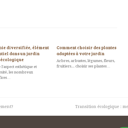
aie diversifiée, élément
Comment choisir des plantes
ntiel dans un jardin
adaptées à votre jardin
écologique
Arbres, arbustes, légumes, fleurs,
fruitiers... choisir ses plantes…
 l'aspect esthétique et
imité, les nombreux
fices…
next
dement?
Transition écologique : me
post: