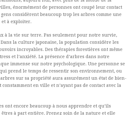
anmoins, aujourd’hui, avec plus de la moitié de la
villes, énormément de personnes ont coupé leur contact
les gens considèrent beaucoup trop les arbres comme une
et à exploiter.
x à la vie sur terre. Pas seulement pour notre survie,
Dans la culture japonaise, la population considère les
ouvoirs incroyables. Des thérapies forestières ont même
ress et l’anxiété. La présence d’arbres dans notre
ique immense sur notre psychologique. Une personne se
qui prend le temps de ressentir son environnement, ou
arbres sur sa propriété aura assurément un état de bien-
t constamment en ville et n’ayant pas de contact avec la
s ont encore beaucoup à nous apprendre et qu’ils
tres à part entière. Prenez soin de la nature et elle