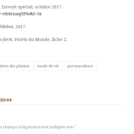
, Envoyé spécial, octobre 2017.
v=eh6rnaqSPto&t=5s
hlleben, 2017.
 forêt,
Forêts du Monde, fiche 2.
stion des plantes
mode de vie
permaculture
aires
s champs obligatoires sont indiqués avec
*