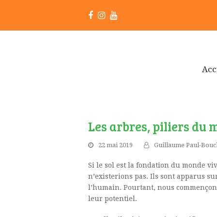
Facebook
Instagram
Youtube
Acc
Les arbres, piliers du
22 mai 2019
Guillaume Paul-Bou
Si le sol est la fondation du monde viv
n’existerions pas. Ils sont apparus su
l’humain. Pourtant, nous commençons à
leur potentiel.