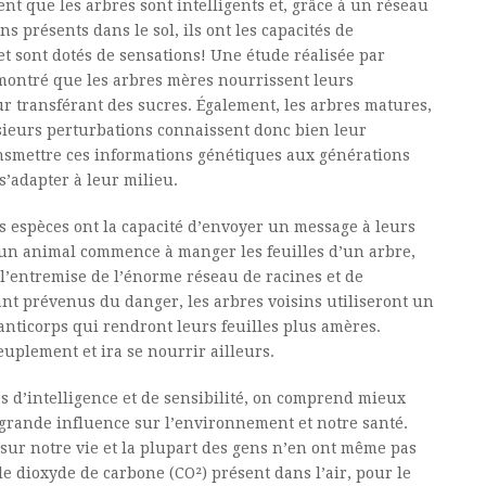
ent que les arbres sont intelligents et, grâce à un réseau
présents dans le sol, ils ont les capacités de
t sont dotés de sensations! Une étude réalisée par
montré que les arbres mères nourrissent leurs
ur transférant des sucres. Également, les arbres matures,
sieurs perturbations connaissent donc bien leur
nsmettre ces informations génétiques aux générations
s’adapter à leur milieu.
s espèces ont la capacité d’envoyer un message à leurs
un animal commence à manger les feuilles d’un arbre,
 l’entremise de l’énorme réseau de racines et de
nt prévenus du danger, les arbres voisins utiliseront un
nticorps qui rendront leurs feuilles plus amères.
euplement et ira se nourrir ailleurs.
s d’intelligence et de sensibilité, on comprend mieux
grande influence sur l’environnement et notre santé.
 sur notre vie et la plupart des gens n’en ont même pas
 le dioxyde de carbone (CO²) présent dans l’air, pour le