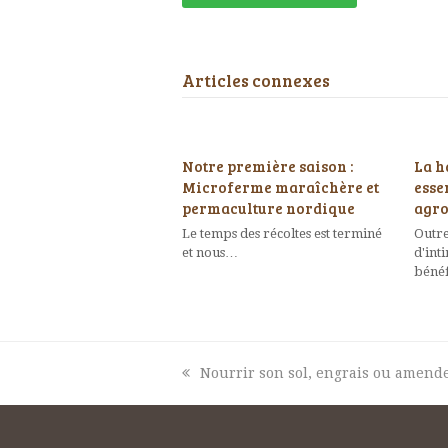
Articles connexes
Notre première saison :
La h
Microferme maraîchère et
esse
permaculture nordique
agro
Le temps des récoltes est terminé
Outre
et nous…
d'int
béné
previous
Nourrir son sol, engrais ou amen
post: