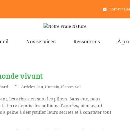
notrevraien
ueil
Nos services
Ressources
À pr
 monde vivant
chard
Articles
,
Eau
,
Humain
,
Plantes
,
Sol
ant, les arbres en sont les piliers. Sans eux, nous
r la terre depuis des millions d’années, bien avant
 peine à démystifier leurs secrets et à constater tout