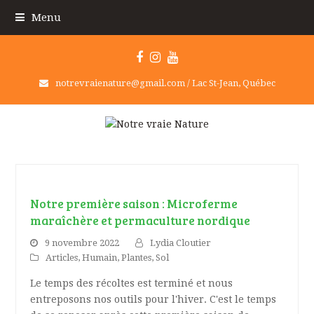
Menu
Facebook
Instagram
Youtube
notrevraienature@gmail.com / Lac St-Jean, Québec
Notre première saison : Microferme
maraîchère et permaculture nordique
9 novembre 2022
Lydia Cloutier
Articles
,
Humain
,
Plantes
,
Sol
Le temps des récoltes est terminé et nous
entreposons nos outils pour l'hiver. C'est le temps