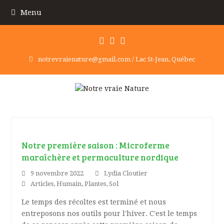
Menu
Facebook
Instagram
Youtube
notrevraienature@gmail.com / Lac St-Jean, Québec
Notre première saison : Microferme
maraîchère et permaculture nordique
9 novembre 2022
Lydia Cloutier
Articles
,
Humain
,
Plantes
,
Sol
Le temps des récoltes est terminé et nous
entreposons nos outils pour l'hiver. C'est le temps