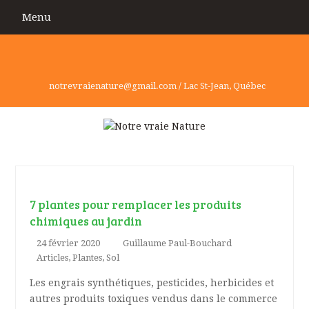
Menu
Facebook
Instagram
Youtube
notrevraienature@gmail.com / Lac St-Jean, Québec
7 plantes pour remplacer les produits
chimiques au jardin
24 février 2020
Guillaume Paul-Bouchard
Articles
,
Plantes
,
Sol
Les engrais synthétiques, pesticides, herbicides et
autres produits toxiques vendus dans le commerce