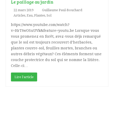
Le paillage au jardin
22 mars 2019
Guillaume Paul-Bouchard
Articles
,
Eau
,
Plantes
,
Sol
https://www.youtube.com/watch?
v=HrTtwOSuUVk&feature=youtu.be Lorsque vous
vous promenez en forêt, avez-vous déjà remarqué
que le sol est toujours recouvert d’herbacées,
plantes couvre-sol, feuilles mortes, branches ou
autres débris végétaux? Ces éléments forment une
couche protectrice du sol qui se nomme la litière.
Celle-ci…
Lire l'article